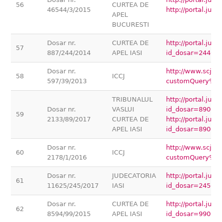
56
CURTEA DE
46544/3/2015
http://portal.ju
APEL
BUCURESTI
Dosar nr.
CURTEA DE
http://portal.jus
57
887/244/2014
APEL IASI
id_dosar=24400
Dosar nr.
http://www.scj.ro
58
ICCJ
597/39/2013
customQuery%5
TRIBUNALUL
http://portal.jus
Dosar nr.
VASLUI
id_dosar=89000
59
2133/89/2017
CURTEA DE
http://portal.jus
APEL IASI
id_dosar=89000
Dosar nr.
http://www.scj.ro
60
ICCJ
2178/1/2016
customQuery%5
Dosar nr.
JUDECATORIA
http://portal.jus
61
11625/245/2017
IASI
id_dosar=24500
Dosar nr.
CURTEA DE
http://portal.jus
62
8594/99/2015
APEL IASI
id_dosar=99000