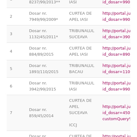
8237/99/2013**
IASI
id_dosar=99000
Dosar nr.
CURTEA DE
http://portal.jus
2
7949/99/2009*
APEL IASI
id_dosar=99000
Dosar nr.
TRIBUNALUL
http://portal.jus
3
1132/45/2011*
SUCEAVA
id_dosar=39000
Dosar nr.
CURTEA DE
http://portal.jus
4
884/89/2015
APEL IASI
id_dosar=89000
Dosar nr.
TRIBUNALUL
http://portal.jus
5
1893/110/2015
BACAU
id_dosar=11000
Dosar nr.
TRIBUNALUL
http://portal.jus
6
3942/99/2015
IASI
id_dosar=99000
CURTEA DE
APEL
http://portal.jus
Dosar nr.
7
SUCEAVA
id_dosar=45000
859/45/2014
customQuery%5
ICCJ
Dosar nr.
CURTEA DE
http://portal.jus