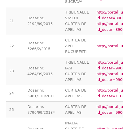
SUCEAVA
TRIBUNALUL
http://portal.jus
Dosar nr.
VASLUI
id_dosar=89000
21
2192/89/2015
CURTEA DE
http://portal.jus
APEL IASI
id_dosar=89000
CURTEA DE
Dosar nr.
22
APEL
http://portal.ju
5266/2/2015
BUCURESTI
TRIBUNALUL
http://portal.jus
Dosar nr.
IASI
id_dosar=99000
23
4264/99/2015
CURTEA DE
http://portal.jus
APEL IASI
id_dosar=99000
Dosar nr.
CURTEA DE
http://portal.jus
24
5981/110/2011
APEL IASI
id_dosar=11000
Dosar nr.
CURTEA DE
http://portal.jus
25
7796/99/2013*
APEL IASI
id_dosar=99000
INALTA
Dosar nr.
CURTE DE
http://www.scj.ro