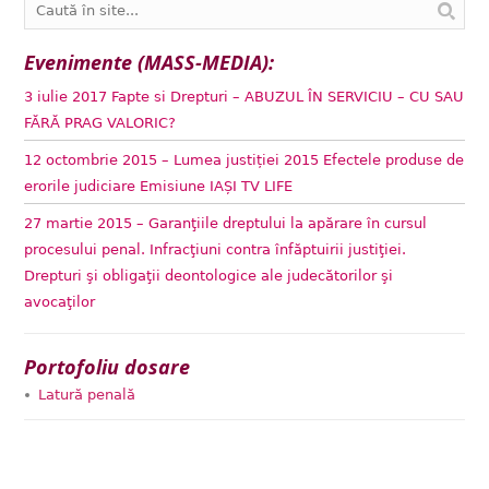
Evenimente (MASS-MEDIA):
3 iulie 2017 Fapte si Drepturi – ABUZUL ÎN SERVICIU – CU SAU
FĂRĂ PRAG VALORIC?
12 octombrie 2015 – Lumea justiției 2015 Efectele produse de
erorile judiciare Emisiune IAȘI TV LIFE
27 martie 2015 – Garanţiile dreptului la apărare în cursul
procesului penal. Infracţiuni contra înfăptuirii justiţiei.
Drepturi şi obligaţii deontologice ale judecătorilor şi
avocaţilor
Portofoliu dosare
Latură penală