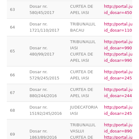
Dosar nr.
CURTEA DE
http://portal.jus
63
580/45/2017
APEL IASI
id_dosar=45000
Dosar nr.
TRIBUNALUL
http://portal.jus
64
1721/110/2017
BACAU
id_dosar=11000
TRIBUNALUL
http://portal.jus
Dosar nr.
IASI
id_dosar=99000
65
480/99/2017
CURTEA DE
http://portal.jus
APEL IASI
id_dosar=99000
Dosar nr.
CURTEA DE
http://portal.jus
66
5729/245/2015
APEL IASI
id_dosar=24500
Dosar nr.
CURTEA DE
http://portal.jus
67
880/244/2016
APEL IASI
id_dosar=24400
Dosar nr.
JUDECATORIA
http://portal.jus
68
15192/245/2016
IASI
id_dosar=24500
TRIBUNALUL
http://portal.jus
Dosar nr.
VASLUI
id_dosar=89000
69
1863/89/2016
CURTEA DE
http://portal.jus