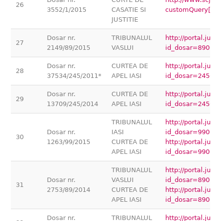
26
3552/1/2015
CASATIE SI
customQuery[0]
JUSTITIE
Dosar nr.
TRIBUNALUL
http://portal.jus
27
2149/89/2015
VASLUI
id_dosar=89000
Dosar nr.
CURTEA DE
http://portal.jus
28
37534/245/2011*
APEL IASI
id_dosar=24500
Dosar nr.
CURTEA DE
http://portal.jus
29
13709/245/2014
APEL IASI
id_dosar=24500
TRIBUNALUL
http://portal.jus
Dosar nr.
IASI
id_dosar=99000
30
1263/99/2015
CURTEA DE
http://portal.jus
APEL IASI
id_dosar=99000
TRIBUNALUL
http://portal.jus
Dosar nr.
VASLUI
id_dosar=89000
31
2753/89/2014
CURTEA DE
http://portal.jus
APEL IASI
id_dosar=89000
Dosar nr.
TRIBUNALUL
http://portal.jus