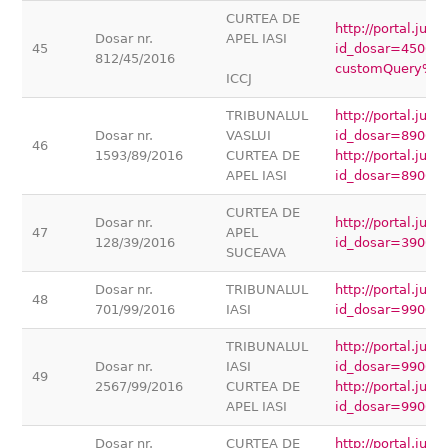
CURTEA DE
http://portal.jus
Dosar nr.
APEL IASI
45
id_dosar=45000
812/45/2016
customQuery%5
ICCJ
TRIBUNALUL
http://portal.jus
Dosar nr.
VASLUI
id_dosar=89000
46
1593/89/2016
CURTEA DE
http://portal.jus
APEL IASI
id_dosar=89000
CURTEA DE
Dosar nr.
http://portal.jus
47
APEL
128/39/2016
id_dosar=39000
SUCEAVA
Dosar nr.
TRIBUNALUL
http://portal.jus
48
701/99/2016
IASI
id_dosar=99000
TRIBUNALUL
http://portal.jus
Dosar nr.
IASI
id_dosar=99000
49
2567/99/2016
CURTEA DE
http://portal.jus
APEL IASI
id_dosar=99000
Dosar nr.
CURTEA DE
http://portal.jus