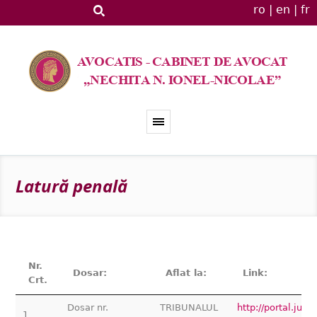
ro
|
en
|
fr
Latură penală
Nr.
Dosar:
Aflat la:
Link:
Crt.
Dosar nr.
TRIBUNALUL
http://portal.jus
1