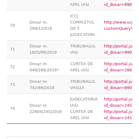
APEL IASI
id_dosar=89000
ICCJ
Dosar nr.
COMPLETUL
http://www.scj.ro
70
299/1/2018
DE 5
customQuery%5
JUDECATORI
Dosar nr.
TRIBUNALUL
http://portal.jus
71
1820/99/2018
IASI
id_dosar=99000
Dosar nr.
CURTEA DE
http://portal.jus
72
449/286/2016*
APEL IASI
id_dosar=28600
Dosar nr.
TRIBUNALUL
http://portal.jus
73
742/89/2018
VASLUI
id_dosar=89000
JUDECATORIA
http://portal.jus
Dosar nr.
IASI
id_dosar=24500
74
22804/245/2016
CURTEA DE
http://portal.jus
APEL IASI
id_dosar=24500